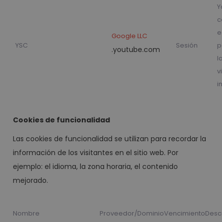
Y
c
e
Google LLC
YSC
Sesión
p
.youtube.com
l
v
i
Cookies de funcionalidad
Las cookies de funcionalidad se utilizan para recordar la
información de los visitantes en el sitio web. Por
ejemplo: el idioma, la zona horaria, el contenido
mejorado.
Nombre
Proveedor/Dominio
Vencimiento
Desc