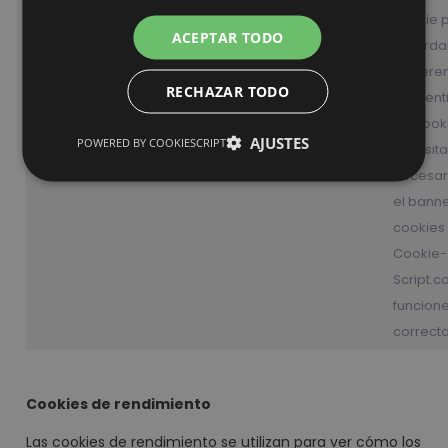
cookie 
ACEPTAR TODO
recordar
prefere
CookieScript
RECHAZAR TODO
consent
www.dexis-
CookieScriptConsent
1 mes
de cook
AJUSTES
POWERED BY COOKIESCRIPT
iberica.com
los visit
necesar
el bann
cookies
Cookie-
Script.
funcion
correct
Cookies de rendimiento
Las cookies de rendimiento se utilizan para ver cómo los