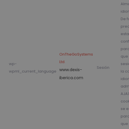
Alm
idio
De 
pre
esta
conf
para
OnTheGoSystems
que 
Ltd.
wp-
sesi
Sesión
www.dexis-
wpml_current_language
la c
iberica.com
idi
admi
AJAX
coo
se e
para
que