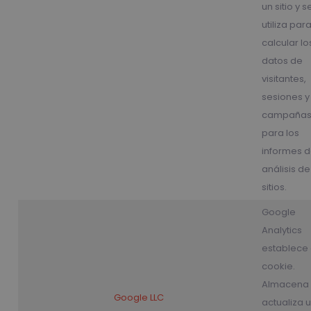
un sitio y s
utiliza par
calcular lo
datos de
visitantes,
sesiones y
campaña
para los
informes 
análisis de
sitios.
Google
Analytics
establece 
cookie.
Almacena 
Google LLC
actualiza 