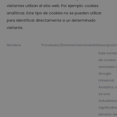
visitantes utilizan el sitio web. Por ejemplo: cookies
analíticas. Este tipo de cookies no se pueden utilizar
para identificar directamente a un determinado
visitante.
Nombre
Proveedor/Dominio
Vencimiento
Descripció
Este nomb
de cookie 
asociado 
Google
Universal
Analytics, 
es una
actualizac
significati
servicio d