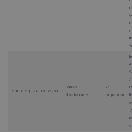
u
v
n
a
i
Y
E
e
G
A
.dexis-
57
u
_gat_gtag_UA_138362810_1
iberica.com
segundos
l
s
(
s
a