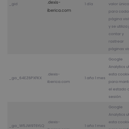
.dexis-
_gid
1 día
valor únic
iberica.com
para cada
página vis
y se utiliz
contar y
rastrear
páginas vi
Google
Analytics ut
.dexis-
esta cooki
_ga_64EZ6PXFKX
1 año 1 mes
iberica.com
para mant
el estado 
sesión.
Google
Analytics ut
.dexis-
esta cooki
_ga_W5JW9T6YLQ
1 año 1 mes