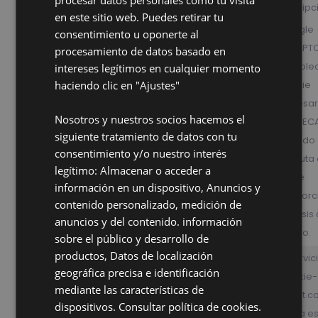
Nombre
Proveedor/Dominio
Vencimiento
Descripc
en este sitio web. Puedes retirar tu
Google
consentimiento u oponerte al
reCAPT
procesamiento de datos basado en
estable
intereses legítimos en cualquier momento
haciendo clic en "Ajustes"
cookie
necesar
Google LLC
Nosotros y nuestros socios hacemos el
(_GREC
_GRECAPTCHA
6 meses
siguiente tratamiento de datos con tu
www.google.com
cuando 
consentimiento y/o nuestro interés
ejecuta 
legítimo: Almacenar o acceder a
fin de
información en un dispositivo, Anuncios y
proporc
contenido personalizado, medición de
análisis
anuncios y del contenido. información
riesgo.
sobre el público y desarrollo de
productos, Datos de localización
El servic
geográfica precisa e identificación
Cookie-
mediante las características de
Script.
dispositivos.
Consultar política de cookies.
utiliza e