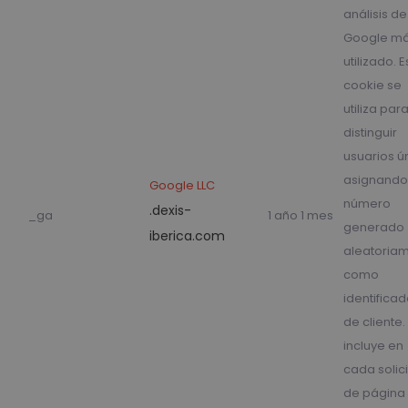
análisis de
Google m
utilizado. E
cookie se
utiliza par
distinguir
usuarios ú
asignando
Google LLC
número
.dexis-
_ga
1 año 1 mes
generado
iberica.com
aleatoria
como
identificad
de cliente.
incluye en
cada solic
de página