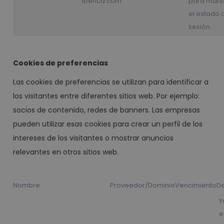
iberica.com
para mant
el estado 
sesión.
Cookies de preferencias
Las cookies de preferencias se utilizan para identificar a
los visitantes entre diferentes sitios web. Por ejemplo:
socios de contenido, redes de banners. Las empresas
pueden utilizar esas cookies para crear un perfil de los
intereses de los visitantes o mostrar anuncios
relevantes en otros sitios web.
Nombre
Proveedor/Dominio
Vencimiento
De
Y
e