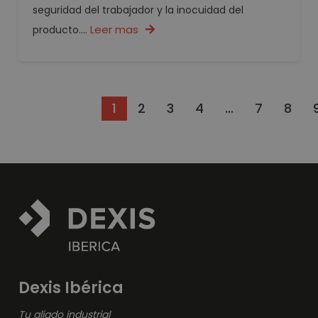
seguridad del trabajador y la inocuidad del
Leer mas
producto....
1
2
3
4
…
7
8
Dexis Ibérica
Tu aliado industrial