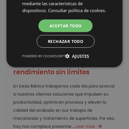
mediante las características de
dispositivos.
Consultar política de cookies.
ACEPTAR TODO
RECHAZAR TODO
Presentamos el nuevo disco
de láminas 3M™ Cubitron™ 3
AJUSTES
POWERED BY COOKIESCRIPT
1169F: productividad y
rendimiento sin límites
En Dexis Ibérica trabajamos cada día para acercar
a nuestros clientes soluciones que impulsen su
productividad, optimicen procesos y eleven la
calidad del acabado en sus trabajos de
mecanizado y tratamiento de superficies. Por eso,
Leer mas
hoy nos complace presentar...