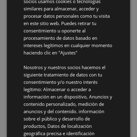
socios usamos cookies o tecnologías
similares para almacenar, acceder y
Más posibilidades para
procesar datos personales como tu visita
en este sitio web. Puedes retirar tu
aplicaciones exigentes con la
consentimiento u oponerte al
Cinta 3M™ VHB™ Max
procesamiento de datos basado en
intereses legítimos en cualquier momento
En entornos industriales donde la resistencia, la
haciendo clic en "Ajustes"
fiabilidad y la eficiencia del proceso son críticas,
contar con soluciones de unión que estén a la
Nosotros y nuestros socios hacemos el
siguiente tratamiento de datos con tu
altura marca la diferencia. La nueva cinta 3M™
consentimiento y/o nuestro interés
Leer
VHB™ Max llega para ampliar los límites...
legítimo: Almacenar o acceder a
mas
información en un dispositivo, Anuncios y
contenido personalizado, medición de
anuncios y del contenido. información
sobre el público y desarrollo de
productos, Datos de localización
geográfica precisa e identificación