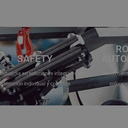
RO
SAFETY
AUTO
anguardia en soluciones integrales de
Rendimiento
protección individual y colectiva
solucio