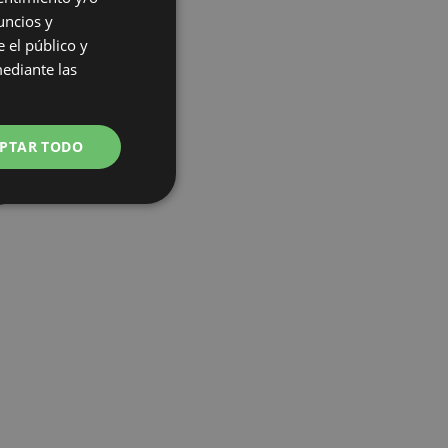
uncios y
 el público y
mediante las
PTAR TODO