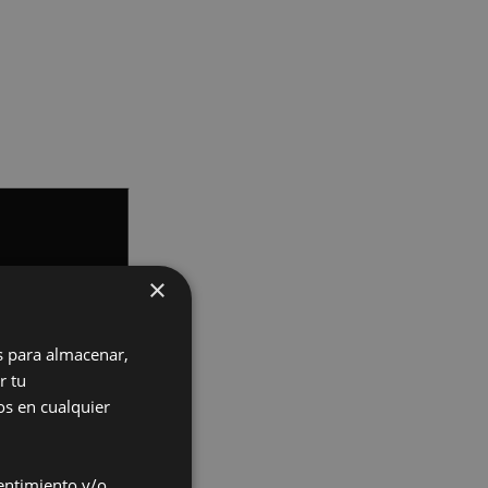
×
s para almacenar,
r tu
os en cualquier
entimiento y/o