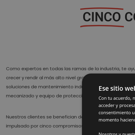
CINCO
C
Como expertos en todas las ramas de la industria, te a
crecer y rendir al más alto nivel gracias a una extensa 
soluciones de mantenimiento industrial, incluyendo meca
Ese sitio we
mecanizado y equipo de protección personal.
Con tu acuerdo, n
acceder y procesa
consentimiento u
Nuestros clientes se benefician del poder absoluto de un
momento haciendo
impulsado por cinco compromisos clave:
Nosotros y nuestr