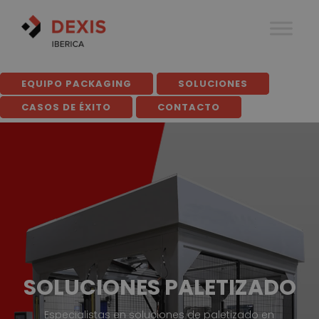
EQUIPO PACKAGING
SOLUCIONES
CASOS DE ÉXITO
CONTACTO
SOLUCIONES PALETIZADO
Especialistas en soluciones de paletizado en