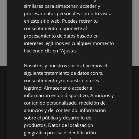
similares para almacenar, acceder y
Lijado eficiente: cuando el problema no es el
procesar datos personales como tu visita
proceso, sino cómo lo abordamos
en este sitio web. Puedes retirar tu
28 May, 2026
consentimiento u oponerte al
procesamiento de datos basado en
intereses legítimos en cualquier momento
haciendo clic en "Ajustes"
Nosotros y nuestros socios hacemos el
siguiente tratamiento de datos con tu
consentimiento y/o nuestro interés
legítimo: Almacenar o acceder a
información en un dispositivo, Anuncios y
contenido personalizado, medición de
anuncios y del contenido. información
sobre el público y desarrollo de
Dexis Ibérica
productos, Datos de localización
Tu aliado industrial
geográfica precisa e identificación