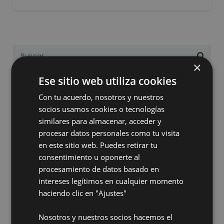
×
Ese sitio web utiliza cookies
Categorías
Con tu acuerdo, nosotros y nuestros
socios usamos cookies o tecnologías
Entrevistas
(18)
similares para almacenar, acceder y
Información Técnica
(5)
procesar datos personales como tu visita
Noticias
(79)
en este sitio web. Puedes retirar tu
consentimiento u oponerte al
Ultimas noticias
procesamiento de datos basado en
intereses legítimos en cualquier momento
Permeación química: una variable clave en la
haciendo clic en "Ajustes"
selección de guantes
06 Jul, 2026
Nosotros y nuestros socios hacemos el