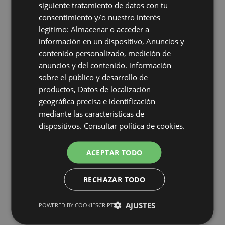
siguiente tratamiento de datos con tu
consentimiento y/o nuestro interés
Automatización en la industria farmacéutica:
legítimo: Almacenar o acceder a
cómo mejorar la productividad en los
información en un dispositivo, Anuncios y
laboratorios
contenido personalizado, medición de
12 Jun, 2026
anuncios y del contenido. información
sobre el público y desarrollo de
productos, Datos de localización
El embalaje sostenible ya no es una opción: el
geográfica precisa e identificación
futuro pasa por cintas adhesivas más
mediante las características de
responsables
dispositivos.
Consultar política de cookies.
09 Jun, 2026
ACEPTAR TODO
Protección al corte en la industria alimentaria:
por qué elegir el guante adecuado marca la
RECHAZAR TODO
diferencia
08 Jun, 2026
AJUSTES
POWERED BY COOKIESCRIPT