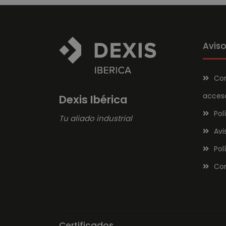
Aviso
Con
acces
Dexis Ibérica
Pol
Tu aliado industrial
Avi
Pol
Con
Certificados