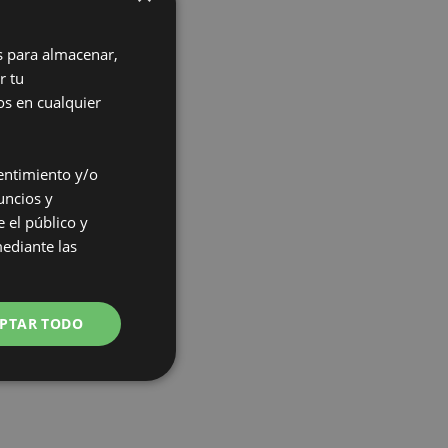
s para almacenar,
r tu
os en cualquier
entimiento y/o
n la
uncios y
 el público y
mediante las
.
ado?
PTAR TODO
nativas