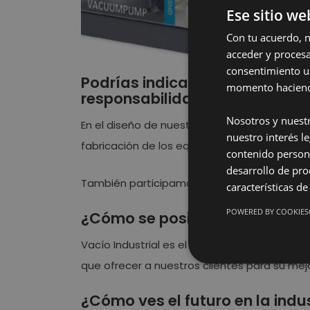
Ese sitio we
Con tu acuerdo, n
acceder y procesa
consentimiento u
Podrías indicarnos alguna inic
momento haciendo
responsabilidad social corpora
Nosotros y nuestr
En el diseño de nuestras máquinas siempre h
nuestro interés l
fabricación de los equipos como en el uso d
contenido persona
desarrollo de pro
También participamos en la fundación
Water
características de
POWERED BY COOKIES
¿Cómo se posiciona tu empres
Vacío Industrial es el mejor ejemplo de la i
que ofrecer a nuestros clientes para su mej
¿Cómo ves el futuro en la indu