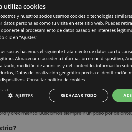
b utiliza cookies
osotros y nuestros socios usamos cookies o tecnologías similare
r datos personales como tu visita en este sitio web. Puedes retira
 oponerte al procesamiento de datos basado en intereses legítim
iativa que hace tu empresa en base a la
 clic en "Ajustes"
tiva y sostenibilidad.
os socios hacemos el siguiente tratamiento de datos con tu cons
ay una búsqueda para reducir la huella energética, tanto e
egítimo: Almacenar o acceder a información en un dispositivo, An
e los mismos.
lizado, medición de anuncios y del contenido. información sobre
ductos, Datos de localización geográfica precisa e identificación 
 for All
para la colaboración con comunidades en desarrollo
 dispositivos.
Consultar política de cookies.
CRIPT
a ante las nuevas tecnologías del merc
AJUSTES
RECHAZAR TODO
ACE
mplicación de Atlas Copco para el desarrollo de nuevas alter
ora y crecimiento. Buscamos siempre ir un paso por delante.
stria?