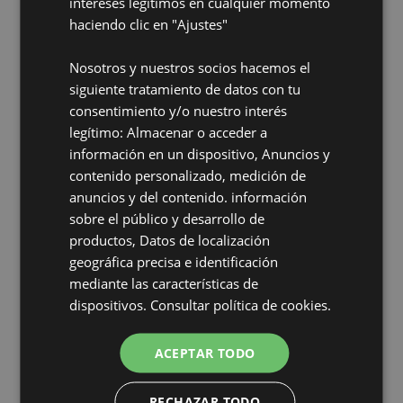
intereses legítimos en cualquier momento
El pasado día 9 de abril ha sido la presentación de
haciendo clic en "Ajustes"
MATE, Comau Exoskeleton, una estructura
Nosotros y nuestros socios hacemos el
diseñada ergonómicamente que facilita los
siguiente tratamiento de datos con tu
movimientos repetitivos y reduce esfuerzo,
consentimiento y/o nuestro interés
gracias a un soporte ligero para todas las
legítimo: Almacenar o acceder a
posturas del operario, transpirable y...
información en un dispositivo, Anuncios y
contenido personalizado, medición de
Leer mas
anuncios y del contenido. información
sobre el público y desarrollo de
productos, Datos de localización
geográfica precisa e identificación
mediante las características de
dispositivos.
Consultar política de cookies.
ADMIN
24 Abr 2019
ACEPTAR TODO
RECHAZAR TODO