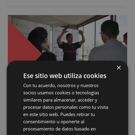
×
Ese sitio web utiliza cookies
Con tu acuerdo, nosotros y nuestros
Presentación para la División
socios usamos cookies o tecnologías
Safety de Dexis Iberica
similares para almacenar, acceder y
“Exoesqueletos MATE de la
procesar datos personales como tu visita
firma COMAU” Tecnología
en este sitio web. Puedes retirar tu
para la mejora de la
consentimiento u oponerte al
ergonomía
procesamiento de datos basado en