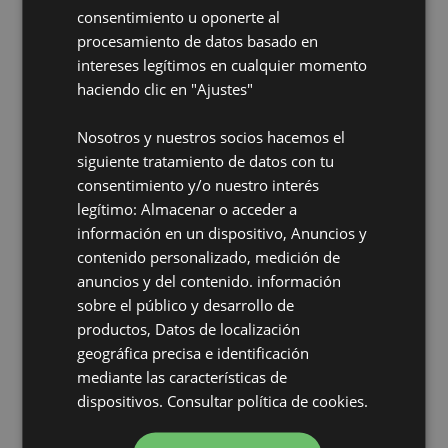
correspondientes.
consentimiento u oponerte al
procesamiento de datos basado en
Le informamos que puede ejercer sus derechos de
intereses legítimos en cualquier momento
acceso, rectificación, cancelación y oposición al
haciendo clic en "Ajustes"
tratamiento de sus datos a través
de este formulario de contacto o dirigiéndose a la
siguiente dirección de correo
Nosotros y nuestros socios hacemos el
Derechos
electrónico: dpo-es@dexis-iberica.com, o también por
siguiente tratamiento de datos con tu
escrito, adjuntando una copia
consentimiento y/o nuestro interés
de un documento acreditativo de su identidad a la
legítimo: Almacenar o acceder a
dirección:Plg. Ind. Plaza - Calle
Carae, 1, 50197 - Zaragoza (Zaragoza)
información en un dispositivo, Anuncios y
contenido personalizado, medición de
Puede consultar la información adicional y
Información
anuncios y del contenido. información
detallada sobre Protección de datos en nuestra política
Adicional
sobre el público y desarrollo de
de privacidad:
Política de Privacidad
productos, Datos de localización
geográfica precisa e identificación
mediante las características de
dispositivos.
Consultar política de cookies.