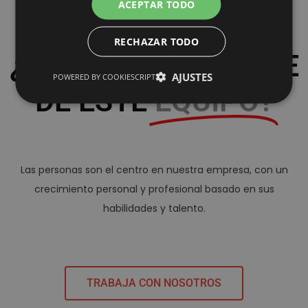
ACEPTAR TODO
RECHAZAR TODO
¿QUIERES SER PARTE
AJUSTES
POWERED BY COOKIESCRIPT
DE ESTE
EQUIPO?​
Las personas son el centro en nuestra empresa, con un
crecimiento personal y profesional basado en sus
habilidades y talento.
TRABAJA CON NOSOTROS