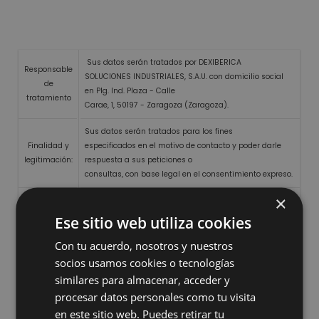
Sus datos serán tratados por DEXIBERICA
Responsable
SOLUCIONES INDUSTRIALES, S.A.U. con domicilio social
de
en Plg. Ind. Plaza - Calle
tratamiento
Carae, 1, 50197 - Zaragoza (Zaragoza).
Sus datos serán tratados para los fines
Finalidad y
especificados en el motivo de contacto y poder darle
legitimación:
respuesta a sus peticiones o
consultas, con base legal en el consentimiento expreso.
×
Cesiones:
No serán cedidos a terceros salvo obligación legal.
Ese sitio web utiliza cookies
Sus datos serán tratados el tiempo estrictamente
necesario para el cumplimiento de la finalidad o
Con tu acuerdo, nosotros y nuestros
finalidades concretas que motivaron
socios usamos cookies o tecnologías
su recogida, hasta la pérdida de relevancia de su uso o,
Plazo:
similares para almacenar, acceder y
en todo caso, hasta que
procesar datos personales como tu visita
sean cancelados en respuesta al ejercicio por parte de
en este sitio web. Puedes retirar tu
su titular de los derechos