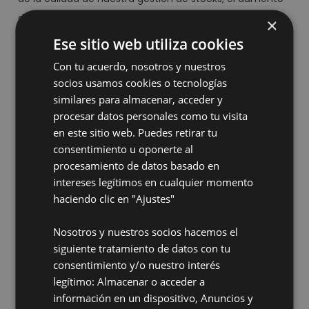
de la cuota de mercado y de la facturación, la
×
optimización del fondo de comercio, la calidad de
Ese sitio web utiliza cookies
formación de nuestro equipo humano, el desarrollo de
Con tu acuerdo, nosotros y nuestros
nuestros procesos informáticos, así como la solvencia y
socios usamos cookies o tecnologías
fiabilidad de nuestros proveedores. Estos Objetivos se
similares para almacenar, acceder y
logran mediante el trabajo en equipo de todos los
procesar datos personales como tu visita
en este sitio web. Puedes retirar tu
integrantes de la organización, buscando la motivación,
consentimiento u oponerte al
la plena integración y la satisfacción de todo el
procesamiento de datos basado en
personal, en aras de la mejora continua. Todo lo
intereses legítimos en cualquier momento
anterior se logrará gestionando adecuadamente la
haciendo clic en "Ajustes"
comunicación entre todos los empleados, de forma
que se puedan aprovechar las sinergias existentes, de
Nosotros y nuestros socios hacemos el
siguiente tratamiento de datos con tu
una forma más eficaz.
consentimiento y/o nuestro interés
Nuestro Sistema de Gestión de la Calidad se basa
legítimo: Almacenar o acceder a
en la familia de normas de la serie UNE-EN- ISO
información en un dispositivo, Anuncios y