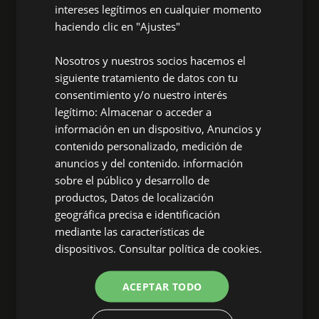
intereses legítimos en cualquier momento
haciendo clic en "Ajustes"
Nosotros y nuestros socios hacemos el
siguiente tratamiento de datos con tu
consentimiento y/o nuestro interés
legítimo: Almacenar o acceder a
Dexis Ibérica
información en un dispositivo, Anuncios y
contenido personalizado, medición de
The industrial expertise of a market leader.
anuncios y del contenido. información
sobre el público y desarrollo de
LEGAL NOTICE
productos, Datos de localización
geográfica precisa e identificación
mediante las características de
General terms and conditions of access and use
dispositivos.
Consultar política de cookies.
General terms and conditions of sale
Data protection policy
ACEPTAR TODO
Cookies policy